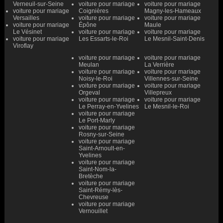
Verneuil-sur-Seine
voiture pour mariage
voiture pour mariage
voiture pour mariage
Coignières
Magny-les-Hameaux
Versailles
voiture pour mariage
voiture pour mariage
voiture pour mariage
Épône
Maule
Le Vésinet
voiture pour mariage
voiture pour mariage
voiture pour mariage
Les Essarts-le-Roi
Le Mesnil-Saint-Denis
Viroflay
voiture pour mariage
voiture pour mariage
Meulan
La Verrière
voiture pour mariage
voiture pour mariage
Noisy-le-Roi
Villennes-sur-Seine
voiture pour mariage
voiture pour mariage
Orgeval
Villepreux
voiture pour mariage
voiture pour mariage
Le Perray-en-Yvelines
Le Mesnil-le-Roi
voiture pour mariage
Le Port-Marly
voiture pour mariage
Rosny-sur-Seine
voiture pour mariage
Saint-Arnoult-en-
Yvelines
voiture pour mariage
Saint-Nom-la-
Bretèche
voiture pour mariage
Saint-Rémy-lès-
Chevreuse
voiture pour mariage
Vernouillet