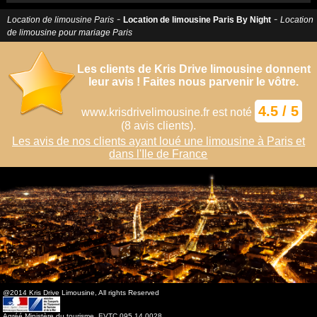
-
-
Location de limousine Paris
Location de limousine Paris By Night
Location
de limousine pour mariage Paris
Les clients de Kris Drive limousine donnent
leur avis ! Faites nous parvenir le vôtre.
4.5
/
5
www.krisdrivelimousine.fr
est noté
(
8
avis clients).
Les avis de nos clients ayant loué une limousine à Paris et
dans l'Ile de France
@2014 Kris Drive Limousine, All rights Reserved
Agréé Ministère du tourisme, EVTC 095 14 0028