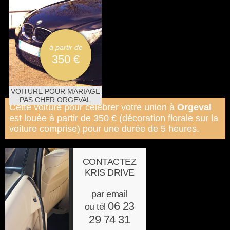
à partir de
350 €
VOITURE POUR MARIAGE
PAS CHER ORGEVAL
Cette voiture pour célébrer votre union à
Orgeval
est louée à partir de 350 € (décoration florale sur la
voiture comprise) pour une durée de 5 heures.
CONTACTEZ
KRIS DRIVE
par
email
06 23
ou tél
29 74 31