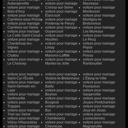
Aubergenville
voiture pour mariage
Maurepas
voiture pour mariage
Croissy-sur-Seine
voiture pour mariage
Bois-d'Arcy
voiture pour mariage
Montesson
voiture pour mariage
Élancourt
voiture pour mariage
Carrières-sous-Poissy
voiture pour mariage
Montigny-le-
voiture pour mariage
Fontenay-le-Fleury
Bretonneux
Carrières-sur-Seine
voiture pour mariage
voiture pour mariage
voiture pour mariage
Guyancourt
Les Mureaux
La Celle-Saint-Cloud
voiture pour mariage
voiture pour mariage
voiture pour mariage
Houilles
Le Pecq
Chanteloup-les-
voiture pour mariage
voiture pour mariage
Vignes
Limay
Plaisir
voiture pour mariage
voiture pour mariage
voiture pour mariage
Chatou
Maisons-Laffitte
Poissy
voiture pour mariage
voiture pour mariage
voiture pour mariage
Le Chesnay
Mantes-la-Jolie
Rambouillet
voiture pour mariage
voiture pour mariage
voiture pour mariage
Saint-Cyr-l'École
Voisins-le-Bretonneux
L'Étang-la-Ville
voiture pour mariage
voiture pour mariage
voiture pour mariage
Saint-Germain-en-
Bailly
Fourqueux
Laye
voiture pour mariage
voiture pour mariage
voiture pour mariage
Beynes
Gargenville
Sartrouville
voiture pour mariage
voiture pour mariage
voiture pour mariage
Bougival
Jouars-Pontchartrain
Trappes
voiture pour mariage
voiture pour mariage
voiture pour mariage
Buc
Jouy-en-Josas
Triel-sur-Seine
voiture pour mariage
voiture pour mariage
voiture pour mariage
Chambourcy
Louveciennes
Vélizy-Villacoublay
voiture pour mariage
voiture pour mariage
voiture pour mariage
Chevreuse
Magnanville