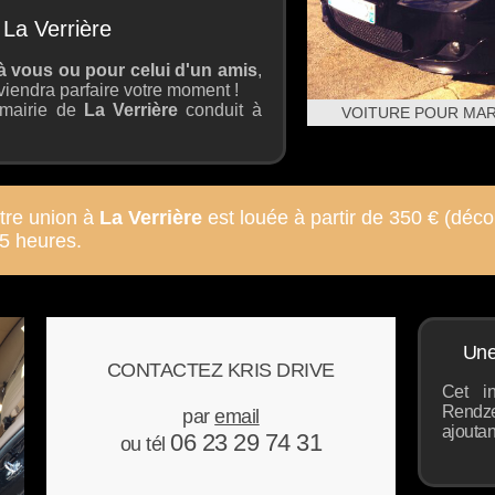
La Verrière
à vous ou pour celui d'un amis
,
viendra parfaire votre moment !
 mairie de
La Verrière
conduit à
VOITURE POUR MAR
otre union à
La Verrière
est louée à partir de 350 € (décor
5 heures.
Une
CONTACTEZ KRIS DRIVE
Cet in
Rendz
par
email
ajoutan
06 23 29 74 31
ou tél