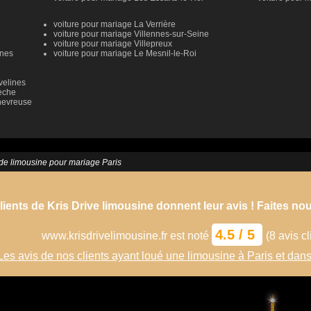
voiture pour mariage La Verrière
voiture pour mariage Villennes-sur-Seine
voiture pour mariage Villepreux
ines
voiture pour mariage Le Mesnil-le-Roi
velines
èche
hevreuse
de limousine pour mariage Paris
lients de Kris Drive limousine donnent leur avis ! Faites nou
4.5
/
5
www.krisdrivelimousine.fr
est noté
(
8
avis cl
Les avis de nos clients ayant loué une limousine à Paris et dans