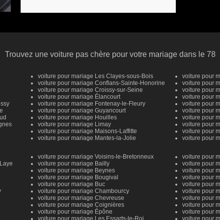
Trouvez une voiture pas chère pour votre mariage dans le 78
voiture pour mariage Les Clayes-sous-Bois
voiture pour 
voiture pour mariage Conflans-Sainte-Honorine
voiture pour 
voiture pour mariage Croissy-sur-Seine
voiture pour
voiture pour mariage Élancourt
voiture pour 
issy
voiture pour mariage Fontenay-le-Fleury
voiture pour 
ne
voiture pour mariage Guyancourt
voiture pour 
oud
voiture pour mariage Houilles
voiture pour 
ignes
voiture pour mariage Limay
voiture pour m
voiture pour mariage Maisons-Laffitte
voiture pour 
voiture pour mariage Mantes-la-Jolie
voiture pour 
voiture pour mariage Voisins-le-Bretonneux
voiture pour m
-Laye
voiture pour mariage Bailly
voiture pour 
voiture pour mariage Beynes
voiture pour 
voiture pour mariage Bougival
voiture pour 
voiture pour mariage Buc
voiture pour 
y
voiture pour mariage Chambourcy
voiture pour 
voiture pour mariage Chevreuse
voiture pour 
voiture pour mariage Coignières
voiture pour
voiture pour mariage Épône
voiture pour 
voiture pour mariage Les Essarts-le-Roi
voiture pour 