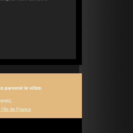
s parvenir le vôtre.
ients).
 l'Ile de France