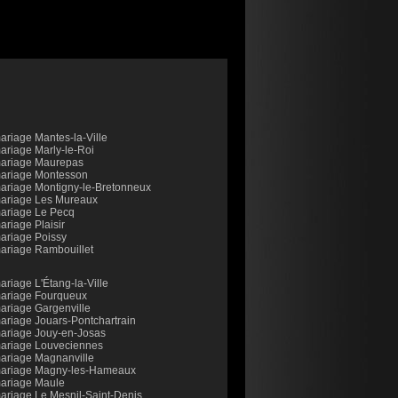
mariage Mantes-la-Ville
mariage Marly-le-Roi
 mariage Maurepas
mariage Montesson
mariage Montigny-le-Bretonneux
mariage Les Mureaux
mariage Le Pecq
ariage Plaisir
mariage Poissy
mariage Rambouillet
ariage L'Étang-la-Ville
mariage Fourqueux
mariage Gargenville
mariage Jouars-Pontchartrain
mariage Jouy-en-Josas
mariage Louveciennes
mariage Magnanville
 mariage Magny-les-Hameaux
mariage Maule
mariage Le Mesnil-Saint-Denis