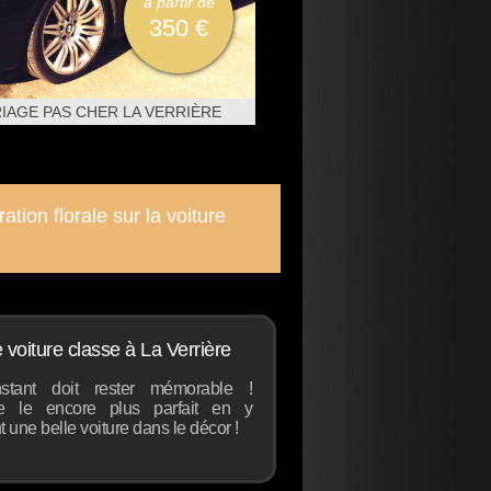
à partir de
350 €
IAGE PAS CHER LA VERRIÈRE
ation florale sur la voiture
 voiture classe à La Verrière
stant doit rester mémorable !
e le encore plus parfait en y
t une belle voiture dans le décor !