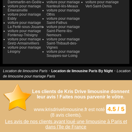
Dammartin-en-Goële
voiture pour mariage
voiture pour mariage
voiture pour mariage
Nanteuil-lès-Meaux
Vert-Saint-Denis
Émerainville
voiture pour mariage
voiture pour mariage
Othis
Esbly
voiture pour mariage
voiture pour mariage
Saint-Pathus
La Ferté-sous-Jouarre
voiture pour mariage
voiture pour mariage
Saint-Pierre-lès-
Fontenay-Trésigny
Nemours
voiture pour mariage
voiture pour mariage
Gretz-Armainvilliers
Saint-Thibault-des-
voiture pour mariage
Vignes
Lésigny
voiture pour mariage
Souppes-sur-Loing
-
-
Location de limousine Paris
Location de limousine Paris By Night
Location
de limousine pour mariage Paris
Les clients de Kris Drive limousine donnent
leur avis ! Faites nous parvenir le vôtre.
4.5
/
5
www.krisdrivelimousine.fr
est noté
(
8
avis clients).
Les avis de nos clients ayant loué une limousine à Paris et
dans l'Ile de France