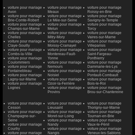
voiture pour mariage
voiture pour mariage
voiture pour mariage
Avon
Meaux
Roissy-en-Brie
voiture pour mariage
voiture pour mariage
voiture pour mariage
Brie-Comte-Robert
Le Mée-sur-Seine
Savigny-le-Temple
voiture pour mariage
voiture pour mariage
voiture pour mariage
Champs-sur-Marne
Melun
Torcy
voiture pour mariage
voiture pour mariage
voiture pour mariage
Chelles
Mitry-Mory
Vaires-sur-Marne
voiture pour mariage
voiture pour mariage
voiture pour mariage
Claye-Souilly
Moissy-Cramayel
Villeparisis
voiture pour mariage
voiture pour mariage
voiture pour mariage
Combs-la-Ville
Montereau-Fault-
Saint-Fargeau-
voiture pour mariage
Yonne
Ponthierry
Coulommiers
voiture pour mariage
voiture pour mariage
voiture pour mariage
Nemours
Dammarie-les-Lys
Fontainebleau
voiture pour mariage
voiture pour mariage
voiture pour mariage
Noisiel
Pontault-Combault
Lagny-sur-Marne
voiture pour mariage
voiture pour mariage
voiture pour mariage
Ozoir-la-Ferrière
Bois-le-Roi
Lognes
voiture pour mariage
voiture pour mariage
Provins
Brou-sur-Chantereine
voiture pour mariage
voiture pour mariage
voiture pour mariage
Cesson
Lieusaint
Thorigny-sur-Marne
voiture pour mariage
voiture pour mariage
voiture pour mariage
Champagne-sur-
Moret-sur-Loing
Tournan-en-Brie
Seine
voiture pour mariage
voiture pour mariage
voiture pour mariage
Nandy
Vaux-le-Pénil
Courtry
voiture pour mariage
voiture pour mariage
voiture pour mariage
Nangis
Veneux-les-Sablons