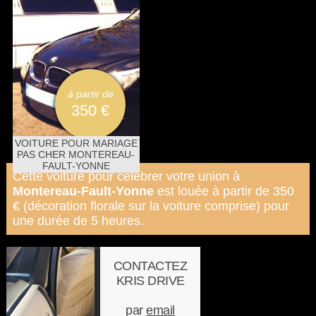
à partir de
350 €
VOITURE POUR MARIAGE
PAS CHER MONTEREAU-
FAULT-YONNE
Cette voiture pour célébrer votre union à
Montereau-Fault-Yonne
est louée à partir de 350
€ (décoration florale sur la voiture comprise) pour
une durée de 5 heures.
CONTACTEZ
KRIS DRIVE
par
email